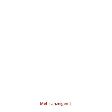
Christiane Wünsche
Anika Landsteiner
Wir sehen uns zu Hause
So wie du mich kennst
Paperback
Taschenbuch
16,00
€
*
11,99
€
*
Merken
Merken
Mehr anzeigen