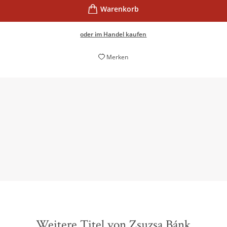
oder im Handel kaufen
Merken
 dass wir froh sind, keine Antworten schreiben zu müssen, sond
Angela Wittmann,
Brigitte, 15. Februar 2017
Weitere Titel von Zsuzsa Bánk