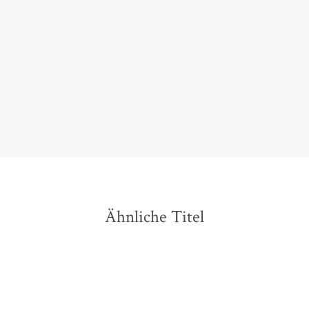
Ein spannendes, im besten Sinne aufklärerisches
Buch.
Günter Kaindlstorfer,,
Deutschlandradio, 22. Januar 2018
Ähnliche Titel