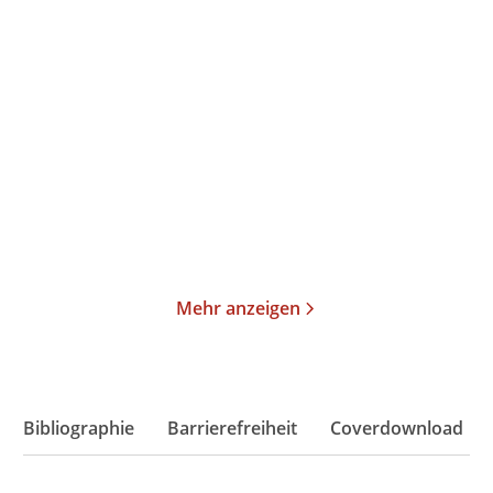
Tinx
Claire Kershaw
Hotter in the Hamptons
Head First
Paperback
Taschenbuch
17,00
€
*
13,00
€
*
Merken
Merken
Mehr anzeigen
Bibliographie
Barrierefreiheit
Coverdownload