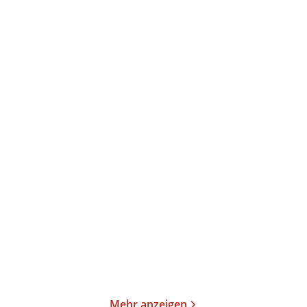
Lilian Kaliner
Lilian Kaliner
Firefly Creek
Firefly Creek
Taschenbuch
Taschenbuch
10,99
€
*
11,99
€
*
Merken
Merken
Mehr anzeigen