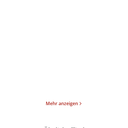
Lilian Kaliner
Lilian Kaliner
Firefly Creek
Firefly Creek
Taschenbuch
Taschenbuch
11,99
€
*
10,99
€
*
Merken
Merken
Mehr anzeigen