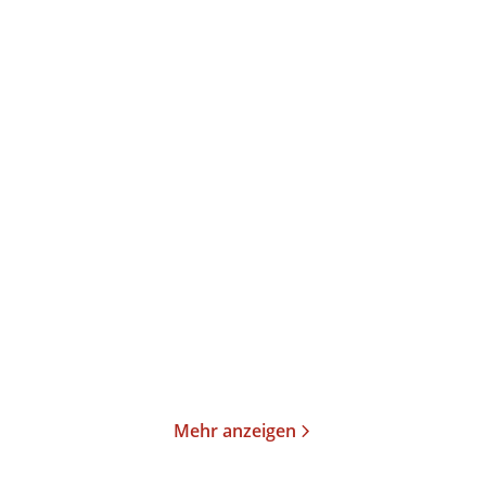
Robert Schlepütz
Julia Gommel-Baharov
Lesen gefährdet die
Das Leben ist schön
Dummheit
Taschenbuch
Taschenbuch
10,00
€
*
10,00
€
*
Merken
Merken
Mehr anzeigen