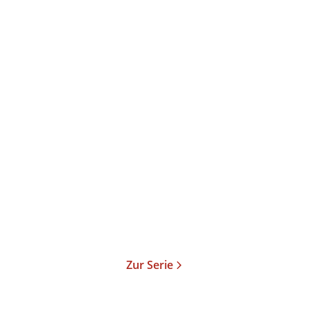
Mark Lawrence
Schattenkämpfer
Taschenbuch
15,00
€
*
Merken
Zur Serie