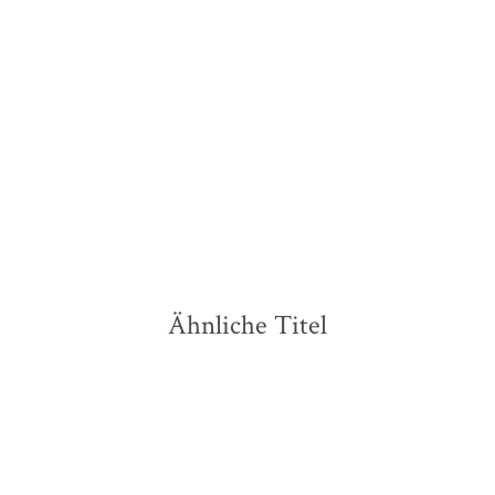
Schattenkämpfer
Waffenschwestern
Taschenbuch
Taschenbuch
15,00
€
*
18,00
€
*
Merken
Merken
Ähnliche Titel