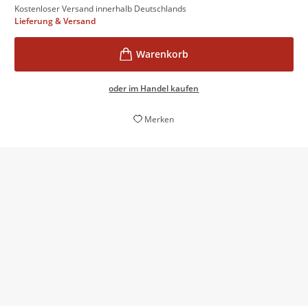
Kostenloser Versand innerhalb Deutschlands
Lieferung & Versand
oder im Handel kaufen
Merken
Ein spannender Roman über tapfere
Nachwuchskämpfer. [...] Band 2 der actiongelandenen
Fantasy-trilogie.
buch aktuell, 26. Juni 2019