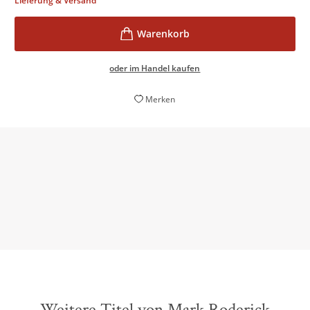
Lieferung & Versand
oder im Handel kaufen
Merken
Handfester Thriller voll Spannung und Nervenkitzel.
Die Rheinpfalz, 06. Mai 2020
Weitere Titel von Mark Roderick