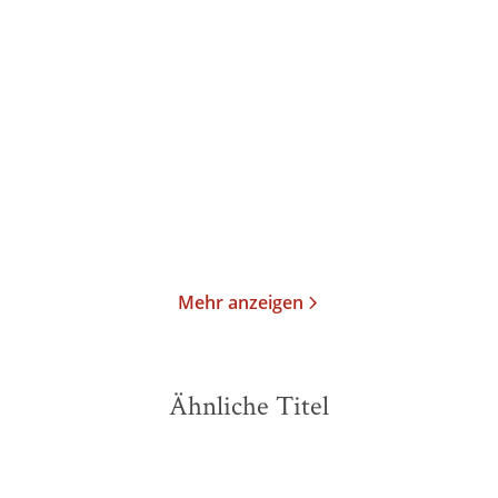
Mark Roderick
Mark Roderick
Post Mortem - Spur der
Post Mortem - Tage des
Angst
Zorns
Taschenbuch
Taschenbuch
15,00
€
*
16,00
€
*
Merken
Merken
Mehr anzeigen
Ähnliche Titel