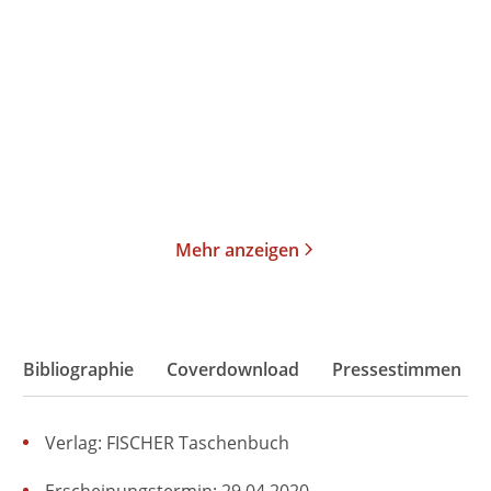
Der
Ostfriesennebel
Weihnachtsmannkiller 3
Gebundene Ausgabe
Taschenbuch
16,00
€
*
14,00
€
*
Merken
Merken
Mehr anzeigen
Bibliographie
Coverdownload
Pressestimmen
Verlag: FISCHER Taschenbuch
Erscheinungstermin: 29.04.2020