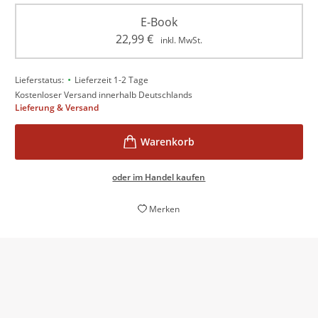
E-Book
22,99
€
inkl. MwSt.
•
Lieferstatus:
Lieferzeit 1-2 Tage
Kostenloser Versand innerhalb Deutschlands
Lieferung & Versand
oder im Handel kaufen
Merken
Mit der literarischen Tradition der Moderne hat Olga
Martynova einen orphischen Gedichtband
geschrieben, der weite Resonanzräume eröffnet.