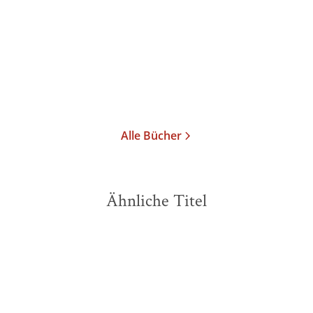
Gebundene Ausgabe
23,00
€
*
Im Handel kaufen
Merken
Alle Bücher
Ähnliche Titel