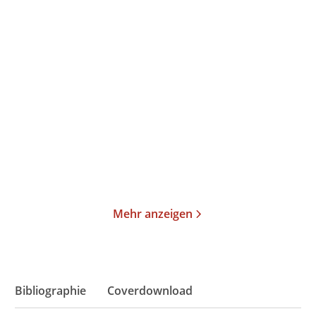
Emma Hamm
A. K. Caggiano
The Heartless One
Throne in the Dark
Paperback
Paperback
17,00
€
*
18,00
€
*
Merken
Merken
Mehr anzeigen
Bibliographie
Coverdownload