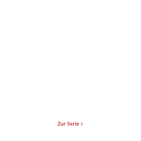
P.C. Cast
P.C. Cast
Kristin Cast
Neferets Fluch
Kalonas Fall
Gebundene Ausgabe
E-Book
12,99
€
*
3,99
€
*
Merken
Merken
Zur Serie