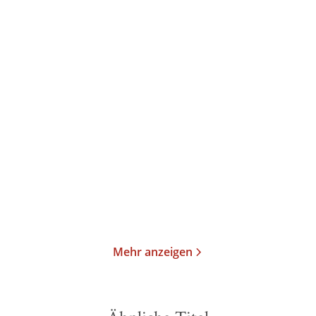
Debra Johnson
Erin Kelly
Maybe One Day - Liebe
Vier.Zwei.Eins.
findet dich
E-Book
Taschenbuch
12,99
€
*
15,00
€
*
Merken
Merken
Mehr anzeigen