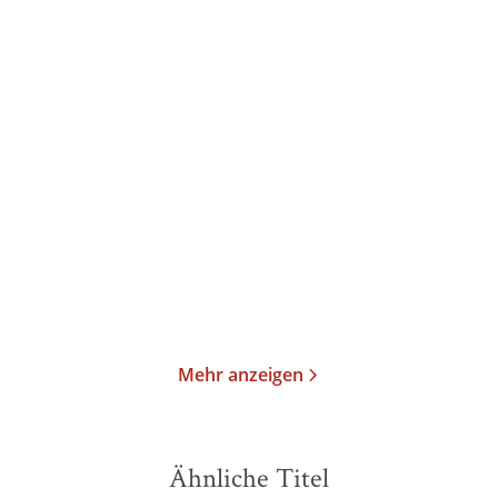
P.C. Cast
Kristin Cast
P.C. Cast
Gezeichnet
Wind Rider: Gefährten
einer neuen W ...
Taschenbuch
E-Book
15,00
€
*
16,99
€
*
Merken
Merken
Mehr anzeigen
Ähnliche Titel