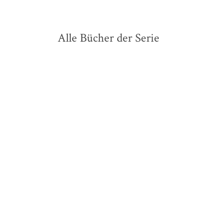
Alle Bücher der Serie
P.C. Cast
Kristin Cast
P.C. Cast
Kristin Cast