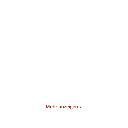
P.C. Cast
Kristin Cast
P.C. Cast
Kristin Cast
Erwählt
Ungezähmt
Gebundene Ausgabe
Taschenbuch
25,00
€
*
16,00
€
*
Merken
Merken
Mehr anzeigen