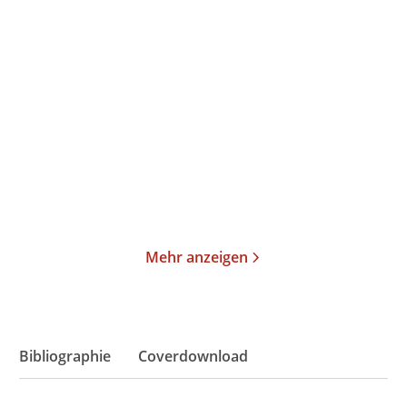
Emma Hamm
A. K. Caggiano
The Heartless One
Throne in the Dark
Paperback
Paperback
17,00
€
*
18,00
€
*
Merken
Merken
Mehr anzeigen
Bibliographie
Coverdownload