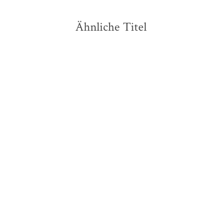
Ähnliche Titel
NEU
A. K. Caggiano
Alexandra Fuchs