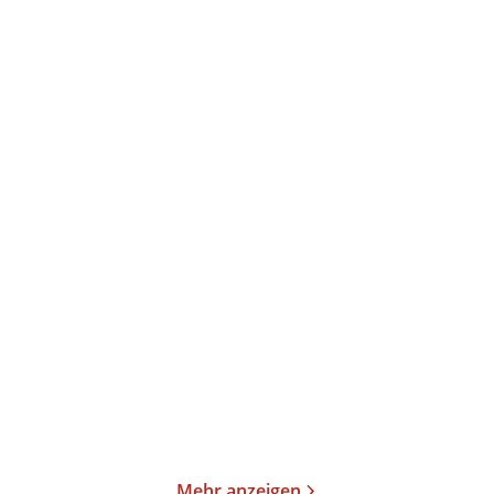
P.C. Cast
Kristin Cast
P.C. Cast
Kristin Cast
Erwählt
Ungezähmt
Gebundene Ausgabe
Taschenbuch
25,00
€
*
16,00
€
*
Merken
Merken
Mehr anzeigen