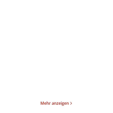
P.C. Cast
Kristin Cast
P.C. Cast
Gezeichnet
Wind Rider: Gefährten
einer neuen W ...
Taschenbuch
E-Book
15,00
€
*
16,99
€
*
Merken
Merken
Mehr anzeigen