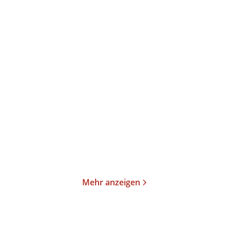
Emma Hamm
A. K. Caggiano
The Heartless One
Throne in the Dark
Paperback
Paperback
17,00
€
*
18,00
€
*
Merken
Merken
Mehr anzeigen