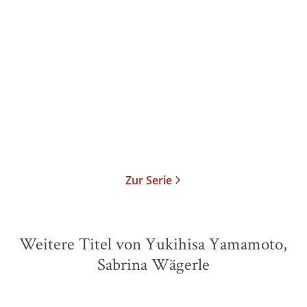
Yukihisa Yamamoto
Yukihisa Yamamoto
Tokyo Flower Shop – Der
Tokyo Flower Shop – Der
kleine Blum ...
kleine Blum ...
Gebundene Ausgabe
Gebundene Ausgabe
22,00
€
*
22,00
€
*
Merken
Merken
Zur Serie
Weitere Titel von Yukihisa Yamamoto,
Sabrina Wägerle