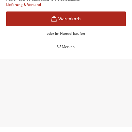
Lieferung & Versand
oder im Handel kaufen
Merken
[...] ein sensibles Bild einer modernen japanischen
Großstadt, geprägt von Einsamkeit, aber auch von
stiller Verbundenheit.
Jutta Engelmayer,
Radio Leinewelle, 12. Mai 2026