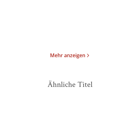
Gebundene Ausgabe
Taschenbuch
24,00
€
*
14,00
€
*
Merken
Merken
Mehr anzeigen
Ähnliche Titel