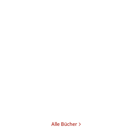
Mikael Bergstrand
Zusammen ist es
Freundschaft
Paperback
16,99
€
*
Merken
Alle Bücher