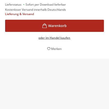
•
Lieferstatus:
Sofort per Download lieferbar
Kostenloser Versand innerhalb Deutschlands
Lieferung & Versand
oder im Handel kaufen
Merken
Sensibel und klug geschrieben, beleuchtet dieser
Roman unser Verhältnis zur Heimat.
Freundin, 01. Juni 2022