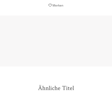
Merken
nd klug geschrieben, beleuchtet dieser Roman unser Verhältnis 
Freundin, 01. Juni 2022
Ähnliche Titel