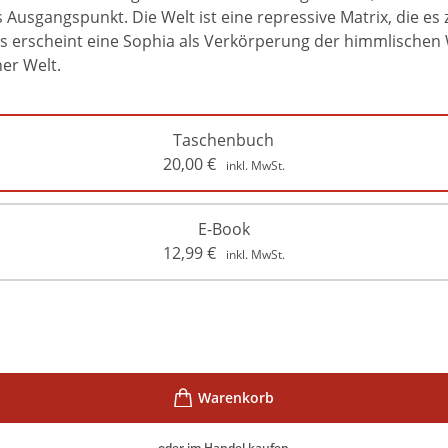
usgangspunkt. Die Welt ist eine repressive Matrix, die es z
 erscheint eine Sophia als Verkörperung der himmlischen We
ner Welt.
Taschenbuch
20,00
€
inkl. MwSt.
E-Book
12,99
€
inkl. MwSt.
oder im Handel kaufen