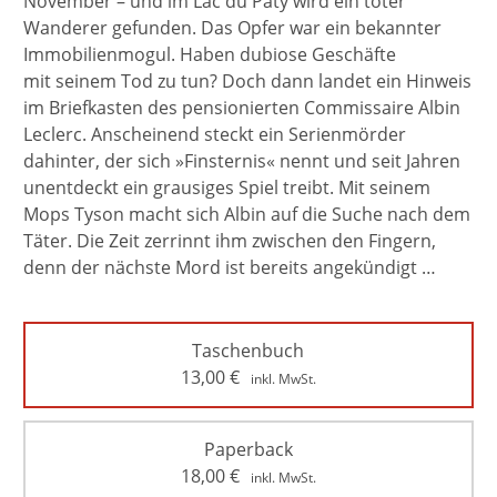
November – und im Lac du Paty wird ein toter
Wanderer gefunden. Das Opfer war ein bekannter
Immobilienmogul. Haben dubiose Geschäfte
mit seinem Tod zu tun? Doch dann landet ein Hinweis
im Briefkasten des pensionierten Commissaire Albin
Leclerc. Anscheinend steckt ein Serienmörder
dahinter, der sich »Finsternis« nennt und seit Jahren
unentdeckt ein grausiges Spiel treibt. Mit seinem
Mops Tyson macht sich Albin auf die Suche nach dem
Täter. Die Zeit zerrinnt ihm zwischen den Fingern,
denn der nächste Mord ist bereits angekündigt …
Taschenbuch
13,00
€
inkl. MwSt.
Paperback
18,00
€
inkl. MwSt.