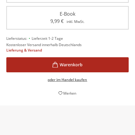
E-Book
9,99
€
inkl. MwSt.
•
Lieferstatus:
Lieferzeit 1-2 Tage
Kostenloser Versand innerhalb Deutschlands
Lieferung & Versand
oder im Handel kaufen
Merken
[...] Lagrange [...] hat zuverlässig wieder einen klug
arrangierten Krimi in der grandiosen Landschaft der