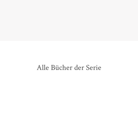
Provence vorgelegt.
cb,
Goslarsche Zeitung, 19. August 2025
Alle Bücher der Serie