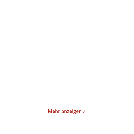
Lars Findsen
Jacob Weinreich
Pierre Lagrange
Dunkelmann
Verlorene Provence
Paperback
Taschenbuch
18,00
€
*
14,00
€
*
Merken
Merken
Mehr anzeigen