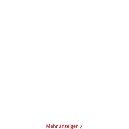
Pierre Lagrange
Pierre Lagrange
Verlorene Provence
Schweigende Provence
Taschenbuch
Paperback
14,00
€
*
18,00
€
*
Merken
Merken
Mehr anzeigen