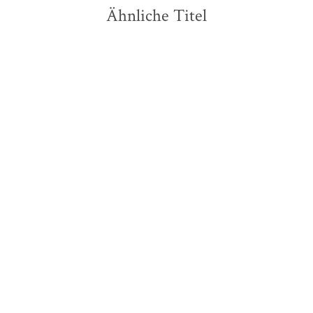
Ähnliche Titel
NEU
Tom Voss
Pierre Lagrange
Hundstage für Beck /
Verlorene Provence