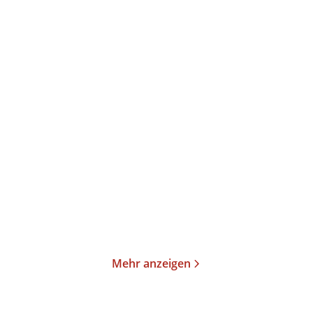
Pierre Lagrange
Pierre Lagrange
Finstere Provence
Schweigende Provence
Taschenbuch
Paperback
13,00
€
*
18,00
€
*
Merken
Merken
Mehr anzeigen