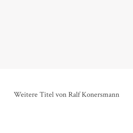
die wissenschaftliche Darstellung dieses Kampfes in
allen philosophischen und historischen Facetten
macht die Unruhe greifbarer und damit auch ein
wenig beherrschbarer.
Max von Malotki,
WDR 5 – Politikum, 15. Juli 2015
Weitere Titel von Ralf Konersmann