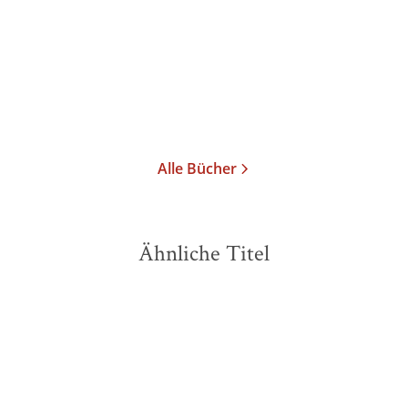
Gebundene Ausgabe
24,00
€
*
Merken
Alle Bücher
Ähnliche Titel
BESTSELLER