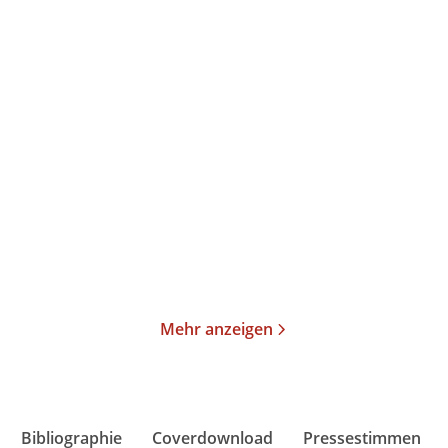
Annika Büsing
Ulrich Peltzer
Magisch
Der verlorene Schlaf
Gebundene Ausgabe
Gebundene Ausgabe
24,00
€
*
26,00
€
*
Merken
Merken
Mehr anzeigen
Bibliographie
Coverdownload
Pressestimmen