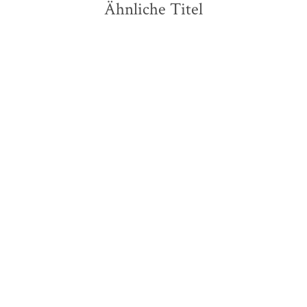
Ähnliche Titel
NEU
NEU
Franziska Jebens
Tana French
Über der Brandung
Feuerjagd