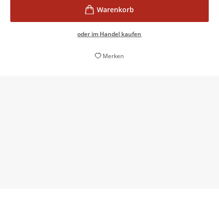
oder im Handel kaufen
Merken
Ein Roman, für dessen Handlung die Autorin auf reale
Ereignisse und reale Menschen zurückgegriffen hat:
spannend!
Burgit Hörttrich,
Westfalen-Blatt, 14. Juni 2024