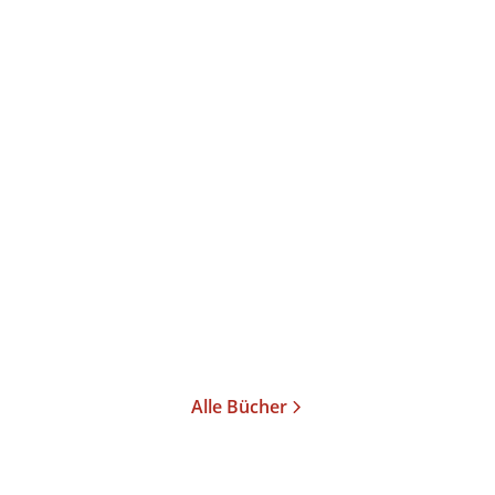
Rebekka Frank
Rebekka Frank
Stromlinien
Spiegelland
Taschenbuch
Gebundene Ausgabe
14,00
€
*
24,00
€
*
Merken
Merken
Alle Bücher