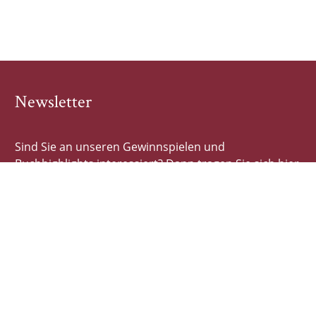
Newsletter
Sind Sie an unseren Gewinnspielen und
Buchhighlights interessiert? Dann tragen Sie sich hier
schnell und einfach ein!
E-Mail-Adresse