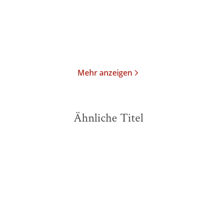
Gebundene Ausgabe
Paperback
22,00
€
*
14,99
€
*
Merken
Merken
Mehr anzeigen
Ähnliche Titel