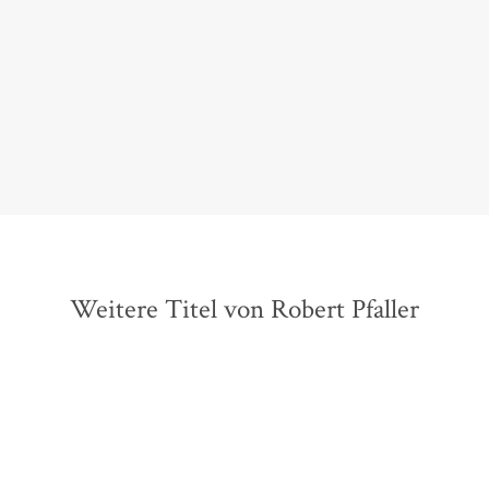
Einführung in das Werk Pfallers, gleichzeitig bietet es
all jenen Vertiefung, die mit seinen Denkwelten
bereits vertraut sind.
Katja Gasser,
ORF ZiB, 26. April 2026
Weitere Titel von Robert Pfaller