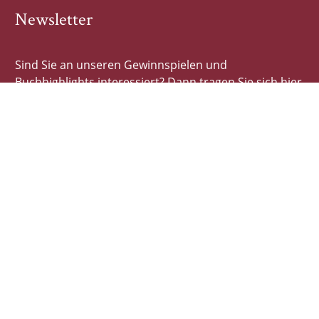
Newsletter
Sind Sie an unseren Gewinnspielen und
Buchhighlights interessiert? Dann tragen Sie sich hier
schnell und einfach ein!
E-Mail-Adresse
Autor*innen
Autor*innen von A-Z