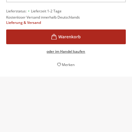
•
Lieferstatus:
Lieferzeit 1-2 Tage
Kostenloser Versand innerhalb Deutschlands
Lieferung & Versand
oder im Handel kaufen
Merken
Ein abgründiges Meisterwerk.
Richard Kämmerlings,
Welt am Sonntag, 22. Oktober 2021