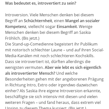
Was bedeutet es, introvertiert zu sein?
Introversion. Viele Menschen denken bei diesem
Begriff an
Schüchternheit
, einen
Mangel an sozialer
Kompetenz
, vielleicht sogar
Einsamkeit
. Wenige
Menschen denken bei diesem Begriff an Saskia
Fröhlich. (Bis jetzt.)
Die Stand-up-Comedienne begeistert ihr Publikum
mit notorisch schlechter Laune – und auf ihren Social-
Media-Kanälen mit noch schlechteren Kochskills.
Dass sie introvertiert ist, dürften allerdings die
wenigsten vermuten.
Aber wie lebt es sich eigentlich
als introvertierter Mensch?
Und welche
Besonderheiten gehen mit der angeborenen Prägung
in Richtung Intro, Extro oder irgendwo dazwischen
einher? Als Saskia ihre eigene Introversion erkannte,
beschäftigte sie sich intensiv mit diesen und vielen
weiteren Fragen – und fand heraus, dass extrem viel
Unsinn zu diesem Thema kursiert. (Bis jetzt.)