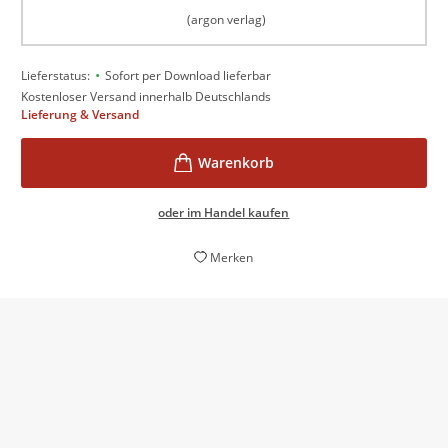
(argon verlag)
•
Lieferstatus:
Sofort per Download lieferbar
Kostenloser Versand innerhalb Deutschlands
Lieferung & Versand
oder im Handel kaufen
Merken
ein hervorragender Mix aus Humor, persönlichen
Einsichten und lebensnahen Tipps
Radio Schwaben, 08. November 2024