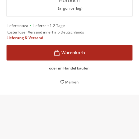
Hörbuch
(argon verlag)
•
Lieferstatus:
Lieferzeit 1-2 Tage
Kostenloser Versand innerhalb Deutschlands
Lieferung & Versand
oder im Handel kaufen
Merken
ein hervorragender Mix aus Humor, persönlichen
Einsichten und lebensnahen Tipps
Radio Schwaben, 08. November 2024