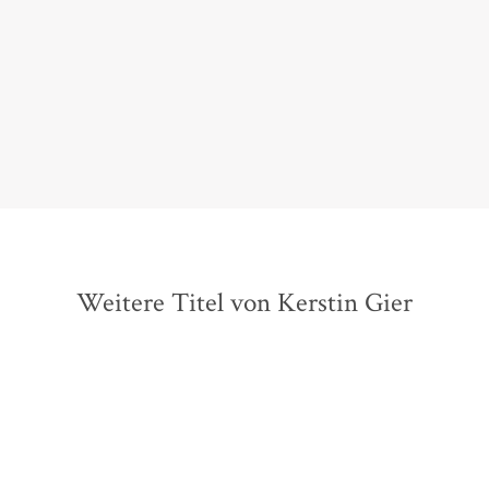
Ein Traum von einem Mystery-Thriller mit viel Witz
und Liebe.
Brigitte, 05. Juni 2013
Weitere Titel von Kerstin Gier