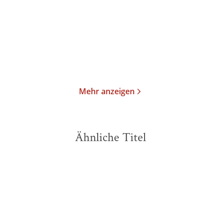
Taschenbuch
Taschenbuch
13,00
€
*
13,00
€
*
Merken
Merken
Mehr anzeigen
Ähnliche Titel
NEU