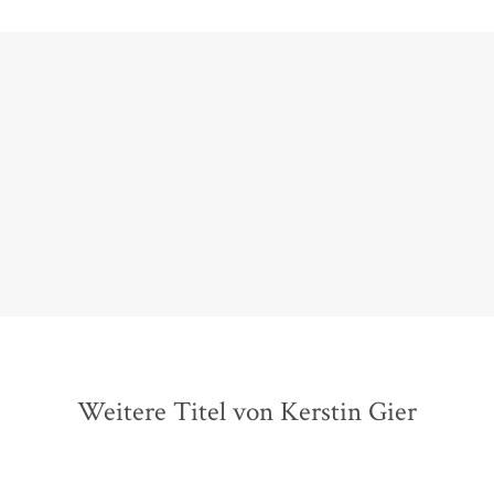
Ein Traum von einem Mystery-Thriller mit viel Witz
und Liebe.
Brigitte, 05. Juni 2013
Weitere Titel von Kerstin Gier