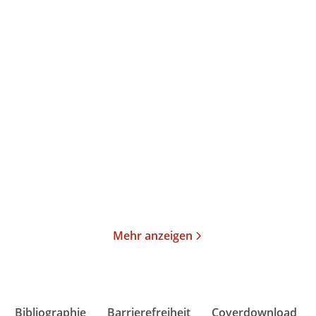
Annika Büsing
Ulrich Peltzer
Magisch
Der verlorene Schlaf
Gebundene Ausgabe
Gebundene Ausgabe
24,00
€
*
26,00
€
*
Merken
Merken
Mehr anzeigen
Bibliographie
Barrierefreiheit
Coverdownload