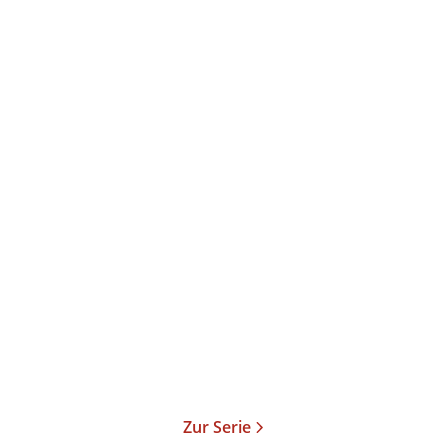
Stephanie Schuster
Glückstöchter - Einfach
lieben
Taschenbuch
13,00
€
*
Merken
Zur Serie