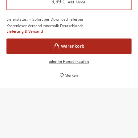
9,99
€
inkl. MwSt.
•
Lieferstatus:
Sofort per Download lieferbar
Kostenloser Versand innerhalb Deutschlands
Lieferung & Versand
oder im Handel kaufen
Merken
Stephanie Schuster hat genügend Fantasie, um selbst
in der Einsamkeit der Bergwelt ausreichend Stoff für
Spannung zu finden.
Starnberger Merkur, 24. Januar 2024