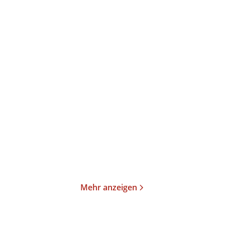
Stephanie Schuster
Stephanie Schuster
Glückstöchter - Einfach
Die Wunderfrauen
leben
Taschenbuch
Paperback
13,00
€
*
16,00
€
*
Merken
Merken
Mehr anzeigen