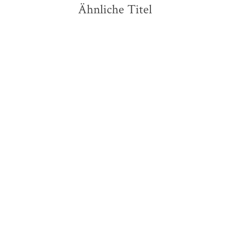
Ähnliche Titel
NEU
NEU
Franziska Jebens
Tana French
Über der Brandung
Feuerjagd