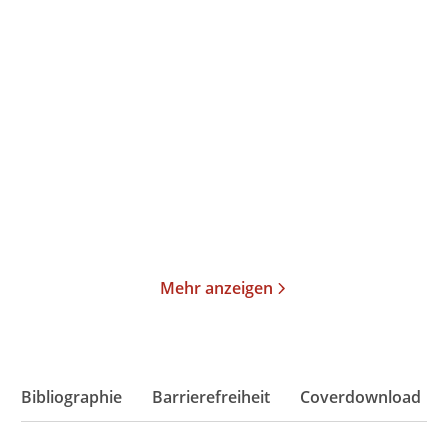
Annika Büsing
Ulrich Peltzer
Magisch
Der verlorene Schlaf
Gebundene Ausgabe
Gebundene Ausgabe
24,00
€
*
26,00
€
*
Merken
Merken
Mehr anzeigen
Bibliographie
Barrierefreiheit
Coverdownload