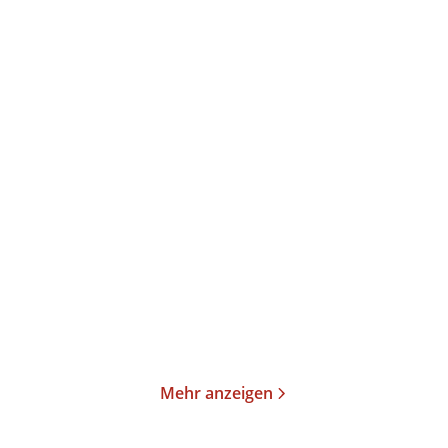
Oksana Sabuschko
Elke Heidenreich
Die längste Buchtour
Neulich im Himmel
Taschenbuch
Taschenbuch
15,00
€
*
15,00
€
*
Merken
Merken
Mehr anzeigen