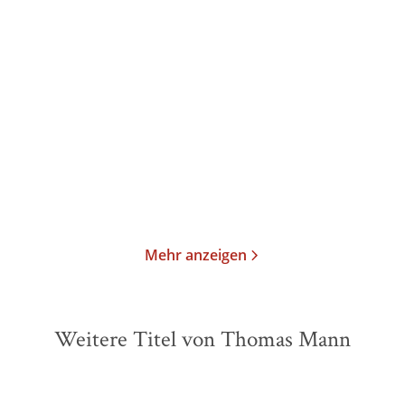
Thomas Mann
Elisabeth Galvan
Thomas Mann
Elisabeth Galvan
Fiorenza, Gedichte,
Fiorenza, Gedichte,
Filmentwürfe
Filmentwürfe
Gebundene Ausgabe
Gebundene Ausgabe
135,00
€
*
55,00
€
*
Im Handel kaufen
Merken
Merken
Mehr anzeigen
Weitere Titel von Thomas Mann