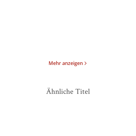
I. Die Gesc ...
1953
Taschenbuch
Taschenbuch
19,00
€
*
18,00
€
*
Merken
Merken
Mehr anzeigen
Ähnliche Titel
NEU