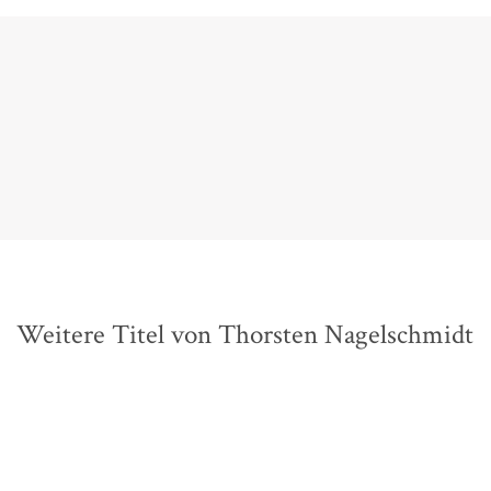
erzählt der Berliner Schriftsteller Thorsten Nagelschmidt von
Gerrit Bartels,
Der Tagesspiegel, 26. April 2020
Weitere Titel von Thorsten Nagelschmidt