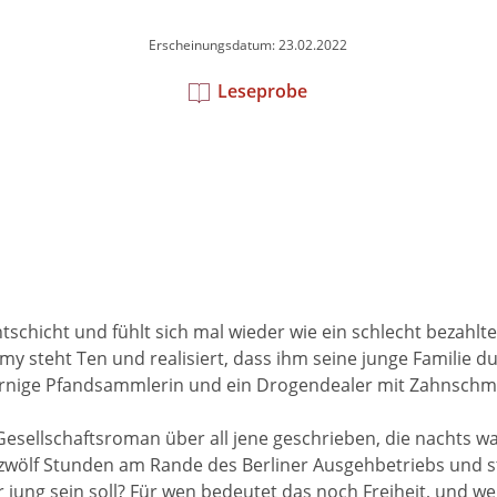
Erscheinungsdatum: 23.02.2022
Leseprobe
tschicht und fühlt sich mal wieder wie ein schlecht bezahlt
y steht Ten und realisiert, dass ihm seine junge Familie du
 zornige Pfandsammlerin und ein Drogendealer mit Zahnschme
esellschaftsroman über all jene geschrieben, die nachts w
zwölf Stunden am Rande des Berliner Ausgehbetriebs und ste
 jung sein soll? Für wen bedeutet das noch Freiheit, und w