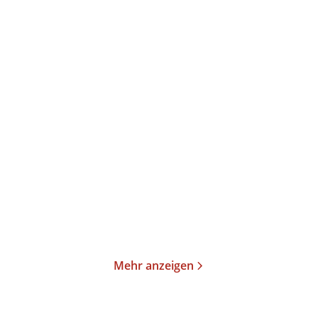
Annika Büsing
Ulrich Peltzer
Magisch
Der verlorene Schlaf
Gebundene Ausgabe
Gebundene Ausgabe
24,00
€
*
26,00
€
*
Merken
Merken
Mehr anzeigen