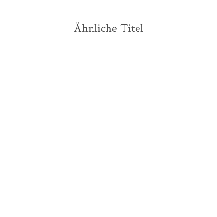
Ähnliche Titel
NEU
NEU
Franziska Jebens
Tana French