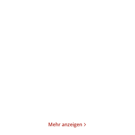
Tommy Jaud
Tommy Jaud
Der Löwe büllt
Überman
Taschenbuch
Taschenbuch
13,00
€
*
9,99
€
*
Merken
Merken
Mehr anzeigen