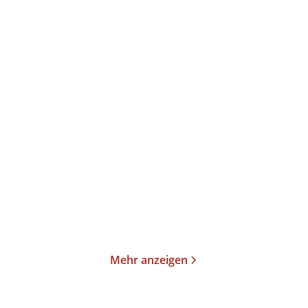
Lucia Barone
Tommy Jaud
Übermorgen schreibe ich
Komm zu nix – Nix
mein Happy ...
erledigt und trot ...
Taschenbuch
Taschenbuch
12,00
€
*
12,00
€
*
Merken
Merken
Mehr anzeigen