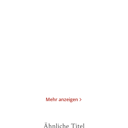
Tommy Jaud
Tommy Jaud
Der Löwe büllt
Sean Brummel: Einen
Scheiß muss ich
Taschenbuch
Taschenbuch
13,00
€
*
13,00
€
*
Merken
Merken
Mehr anzeigen
Ähnliche Titel