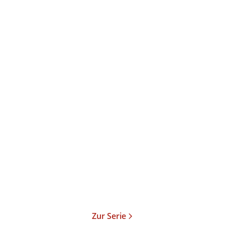
Tommy Jaud
Überman
Taschenbuch
9,99
€
*
Merken
Zur Serie