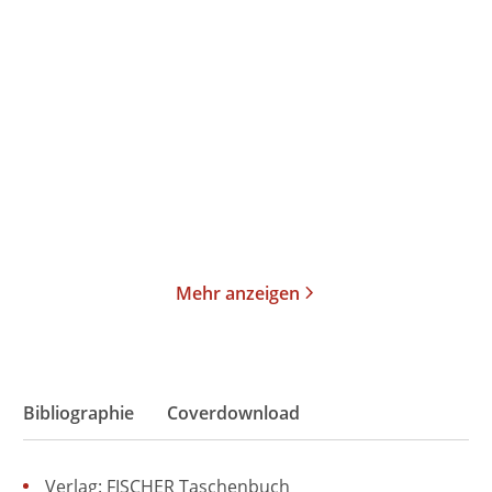
Lucia Barone
Tommy Jaud
Übermorgen schreibe ich
Komm zu nix – Nix
mein Happy ...
erledigt und trot ...
Taschenbuch
Taschenbuch
12,00
€
*
12,00
€
*
Merken
Merken
Mehr anzeigen
Bibliographie
Coverdownload
Verlag: FISCHER Taschenbuch