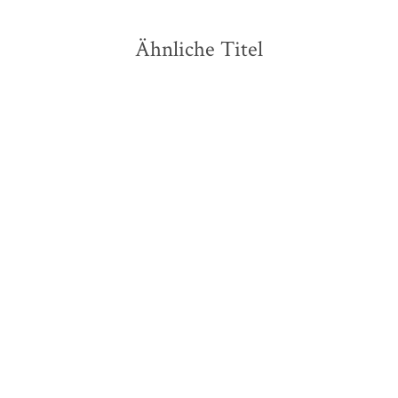
Ähnliche Titel
BESTSELLER
Florian Illies
Elsbeth Dangel-Pelloquin
Alexander Honold