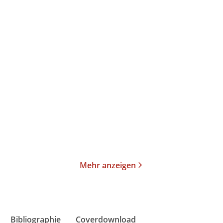
Reiner Stach
Michael Kumpfmüller
Die Kafka-Biographie in
Ach, Virginia
drei Bänden
Taschenbuch
Taschenbuch
49,00
€
*
12,00
€
*
Merken
Merken
Mehr anzeigen
Bibliographie
Coverdownload