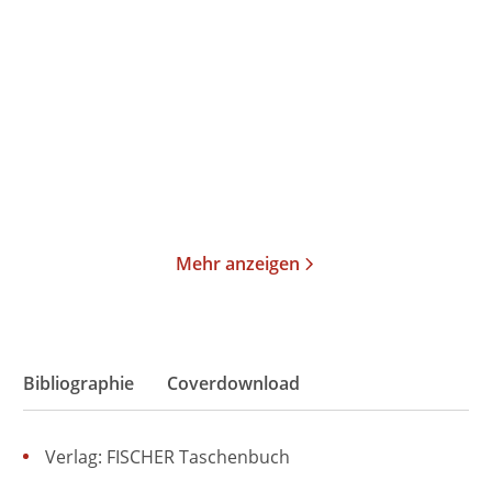
Magisch
Der verlorene Schlaf
Gebundene Ausgabe
Gebundene Ausgabe
24,00
€
*
26,00
€
*
Merken
Merken
Mehr anzeigen
Bibliographie
Coverdownload
Verlag: FISCHER Taschenbuch