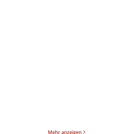
Chevy Stevens
Jen Williams
Was dich nicht tötet –
Die Totenbraut
Those Girls
Taschenbuch
Paperback
13,00
€
*
16,00
€
*
Im Handel kaufen
Merken
Merken
Mehr anzeigen