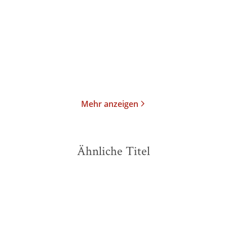
E-Book
E-Book
7,99
€
*
7,99
€
*
Merken
Merken
Mehr anzeigen
Ähnliche Titel