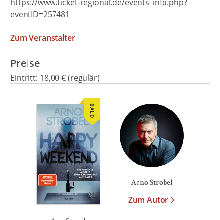
https://www.ticket-regional.de/events_info.php?
eventID=257481
Zum Veranstalter
Preise
Eintritt:
18,00 € (regulär)
BALD
We need your consent to
load the Google Maps
service!
This content is not permitted to load due to
trackers that are not disclosed to the visitor.
The website owner needs to setup the site
Arno Strobel
with their CMP to add this content to the list
Zum Autor
of technologies used.
Powered by