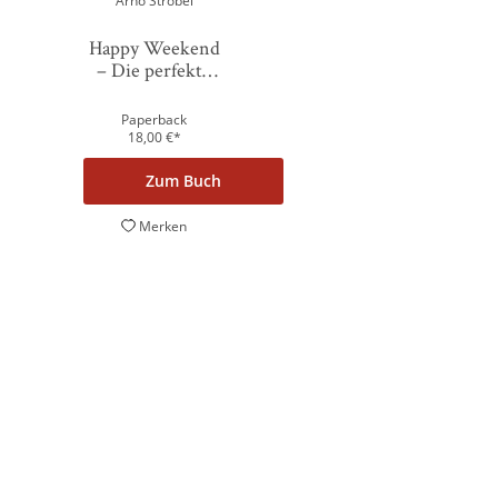
Arno Strobel
Usercentrics Consent Management
Platform
Happy Weekend
– Die perfekte
Auszei ...
Paperback
18,00
€
*
Zum Buch
Merken