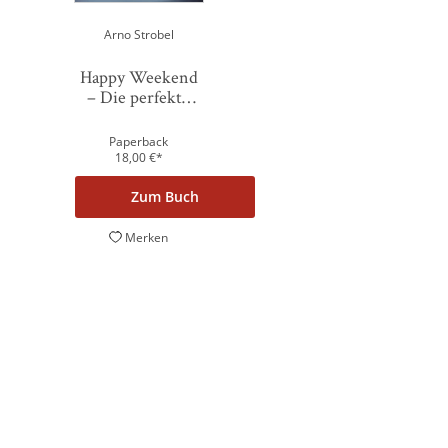
Powered by
Usercentrics Consent Management Platform
Arno Strobel
Happy Weekend
– Die perfekte
Auszei ...
Paperback
18,00
€
*
Zum Buch
Merken