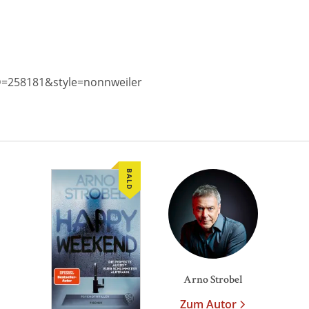
ID=258181&style=nonnweiler
BALD
We need your consent to load
the Google Maps service!
This content is not permitted to load due to
trackers that are not disclosed to the visitor. The
website owner needs to setup the site with their
CMP to add this content to the list of
Arno Strobel
technologies used.
Zum Autor