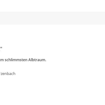
"
t im schlimmsten Albtraum.
rzenbach