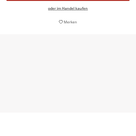
oder im Handel kaufen
Merken
Man findet bei dieser Autorin den eigenen Alltag
wieder und kann herzlich darüber lachen. Beste
Unterhaltung.
Manuela Haselberger,
Freie Presse, 19. Juni 2015