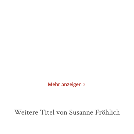
Susanne Fröhlich
Susanne Fröhlich
Treuepunkte
Lieblingsstücke
Taschenbuch
Taschenbuch
13,00
€
*
13,00
€
*
Merken
Merken
Mehr anzeigen
Weitere Titel von Susanne Fröhlich