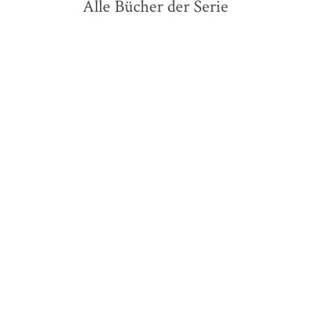
Alle Bücher der Serie
BESTSELLER
Susanne Fröhlich
Susanne Fröhlich
Frisch gemacht!
Familienpackung