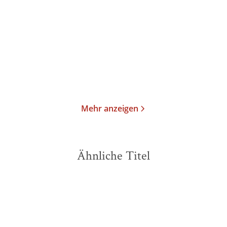
Verzogen
Feuerprobe
E-Book
Taschenbuch
8,99
€
*
9,99
€
*
Merken
Merken
Mehr anzeigen
Ähnliche Titel