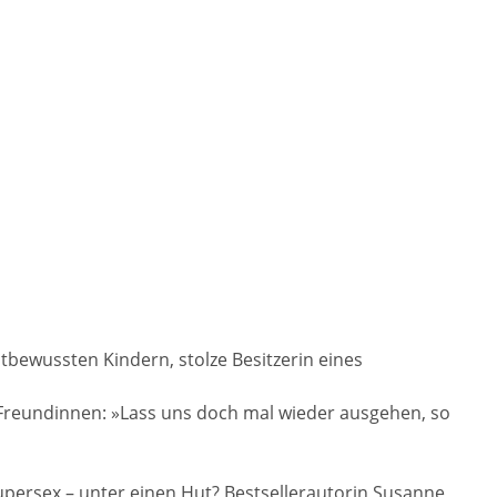
stbewussten Kindern, stolze Besitzerin eines
reundinnen: »Lass uns doch mal wieder ausgehen, so
Supersex – unter einen Hut? Bestsellerautorin Susanne