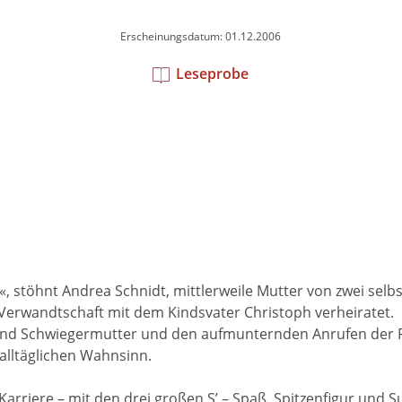
Erscheinungsdatum: 01.12.2006
Leseprobe
«, stöhnt Andrea Schnidt, mittlerweile Mutter von zwei selb
erwandtschaft mit dem Kindsvater Christoph verheiratet.
und Schwiegermutter und den aufmunternden Anrufen der F
 alltäglichen Wahnsinn.
Karriere – mit den drei großen S’ – Spaß, Spitzenfigur und 