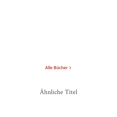
Albrecht Goes
Albrecht Goes
Mit Mörike und Mozart
Dichter und Gedicht
Taschenbuch
Taschenbuch
9,90
€
*
7,90
€
*
Im Handel kaufen
Im Handel kaufen
Merken
Merken
Alle Bücher
Ähnliche Titel