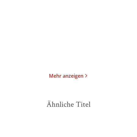
...
Pardon wird nicht
Hamlet oder Die lange
gegeben
Nacht nimmt e ...
Taschenbuch
Taschenbuch
13,99
€
*
14,99
€
*
Im Handel kaufen
Merken
Merken
Mehr anzeigen
Ähnliche Titel