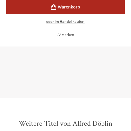
oder im Handel kaufen
Merken
Ein Meilenstein des utopischen Romans
Christine Ammann,
Belletrisitk-Couch.de, September 2013
Weitere Titel von Alfred Döblin