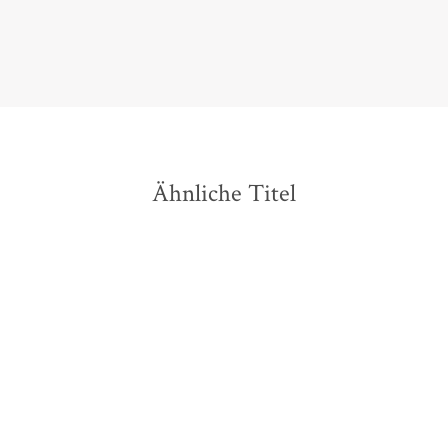
Christian Endres,
Geek!, 20. Februar 2019
Ähnliche Titel