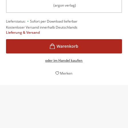
(argon verlag)
•
Lieferstatus:
Sofort per Download lieferbar
Kostenloser Versand innerhalb Deutschlands
Lieferung & Versand
oder im Handel kaufen
Merken
Das Potenzial, die Serie zumindest in den Fokus
vieler Nichtfans zu rücken, hat ›Das größte
Abenteuer‹ aus mehreren Gründen.