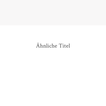
Christian Endres,
Geek!, 20. Februar 2019
Ähnliche Titel