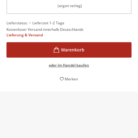
(argon verlag)
•
Lieferstatus:
Lieferzeit 1-2 Tage
Kostenloser Versand innerhalb Deutschlands
Lieferung & Versand
oder im Handel kaufen
Merken
Das Potenzial, die Serie zumindest in den Fokus
vieler Nichtfans zu rücken, hat ›Das größte
Abenteuer‹ aus mehreren Gründen.