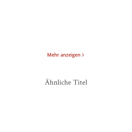
Taschenbuch
Taschenbuch
8,00
€
*
15,00
€
*
Im Handel kaufen
Merken
Merken
Mehr anzeigen
Ähnliche Titel
NEU