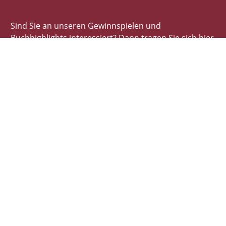
Sind Sie an unseren Gewinnspielen und
Buchhighlights interessiert? Dann tragen Sie sich hier
schnell und einfach ein!
E-Mail-Adresse
Autor*innen
Autor*innen von A-Z
Illustrator*innen von A-Z