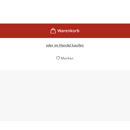
oder im Handel kaufen
Merken
o Strobel geht an die Nerven und unter die Haut und ist wahrl
Ulli Wagner,
SR 3 Saarlandwelle, 26. August 2023