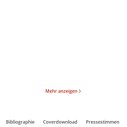
Se-Ah Jang
Arno Strobel
Die Fremde neben dir
Der Trakt
Paperback
Taschenbuch
18,00
€
*
14,00
€
*
Merken
Merken
Mehr anzeigen
Bibliographie
Coverdownload
Pressestimmen