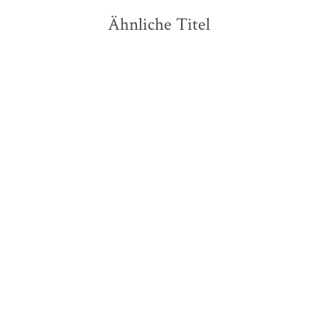
Ähnliche Titel
NEU
Arno Strobel
Arno Strobel
Welcome Home – Du
Der Sarg