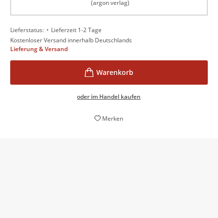
(argon verlag)
•
Lieferstatus:
Lieferzeit 1-2 Tage
Kostenloser Versand innerhalb Deutschlands
Lieferung & Versand
oder im Handel kaufen
Merken
Meister des Nervenkitzels
Nicole Schmidt,
mainpost.de, 01. Juli 2024