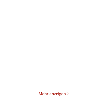
Arno Strobel
Arno Strobel
Der Sarg
Der Trakt
Taschenbuch
Taschenbuch
14,00
€
*
14,00
€
*
Merken
Merken
Mehr anzeigen