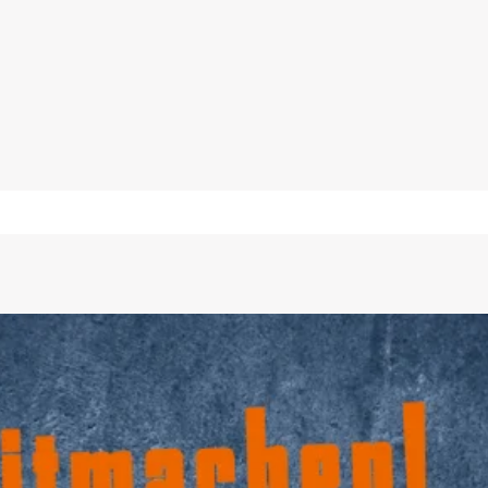
Arno Strobel ist eine wahre Ikone des deutschen Thrillers.
Benedikt Dirrigl,
nordbayern.de, 08. Juli 2025