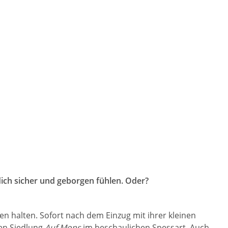
dich sicher und geborgen fühlen. Oder?
n halten. Sofort nach dem Einzug mit ihrer kleinen
ten Siedlung
Auf Mons
im beschaulichen Spessart. Auch