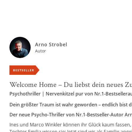
Arno Strobel
Autor
BESTSELLER
Welcome Home – Du liebst dein neues Zuh
Psychothriller | Nervenkitzel pur von Nr.1-Bestsellera
Dein größter Traum ist wahr geworden – endlich bist d
Der neue Psycho-Thriller von Nr.1-Bestseller-Autor Ar
Ines und Marco Winkler können ihr Glück kaum fassen, a
Tochter Emilia wissen sie: Jetzt sind wir als Familie a